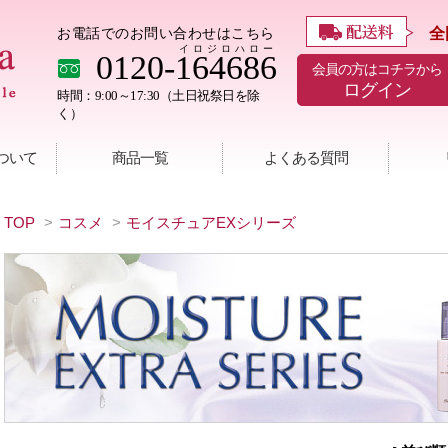
全
お電話でのお問い合わせはこちら
イロジロハロー
0120-164686
会員の方はコチラから
ログイン
時間：9:00～17:30（土日祝祭日を除
く）
ついて
商品一覧
よくある質問
TOP
>
コスメ
>
モイスチュアEXシリーズ