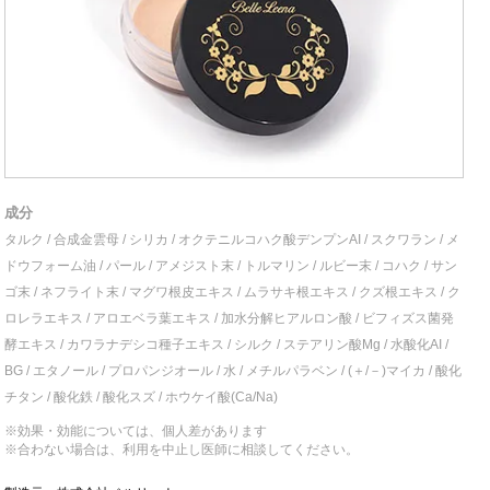
成分
タルク / 合成金雲母 / シリカ / オクテニルコハク酸デンプンAI / スクワラン / メ
ドウフォーム油 / パール / アメジスト末 / トルマリン / ルビー末 / コハク / サン
ゴ末 / ネフライト末 / マグワ根皮エキス / ムラサキ根エキス / クズ根エキス / ク
ロレラエキス / アロエベラ葉エキス / 加水分解ヒアルロン酸 / ビフィズス菌発
酵エキス / カワラナデシコ種子エキス / シルク / ステアリン酸Mg / 水酸化AI /
BG / エタノール / プロパンジオール / 水 / メチルパラベン / (＋/－)マイカ / 酸化
チタン / 酸化鉄 / 酸化スズ / ホウケイ酸(Ca/Na)
※効果・効能については、個人差があります
※合わない場合は、利用を中止し医師に相談してください。