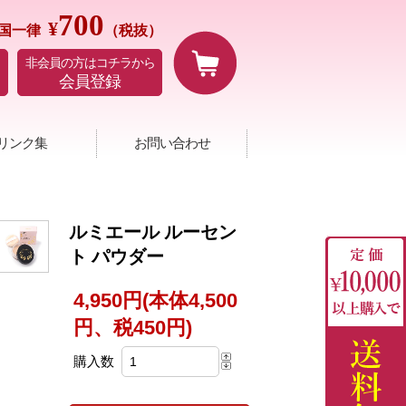
700
¥
国一律
（税抜）
非会員の方はコチラから
会員登録
リンク集
お問い合わせ
ルミエール ルーセン
ト パウダー
4,950円(本体4,500
円、税450円)
購入数